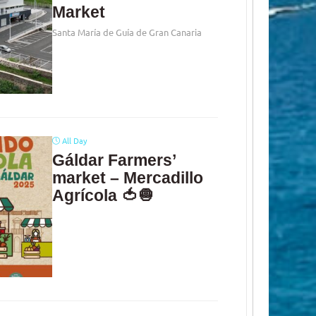
Market
Santa María de Guía de Gran Canaria
All Day
Gáldar Farmers’
market – Mercadillo
Agrícola 🍅🧅