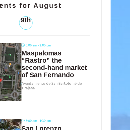
ents for August
9th
8:00 am - 2:00 pm
Maspalomas
“Rastro” the
second-hand market
of San Fernando
Ayuntamiento de San Bartolomé de
Tirajana
8:00 am - 1:30 pm
San Lorenzo