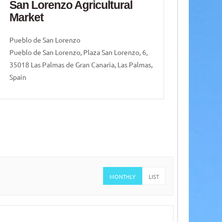
San Lorenzo Agricultural
San
Market
Vega 
Pueblo de San Lorenzo
Vega d
Pueblo de San Lorenzo, Plaza San Lorenzo, 6,
Las Pa
35018 Las Palmas de Gran Canaria, Las Palmas,
Spain
MONTHLY
LIST